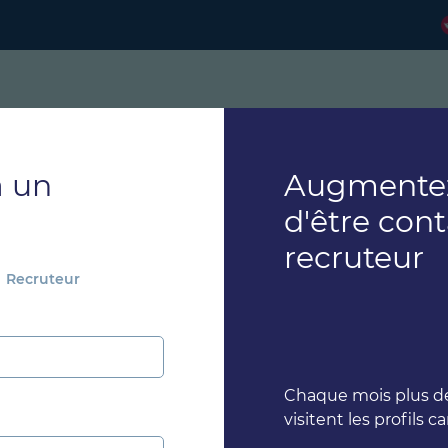
à un
Augmentez
d'être con
recruteur
Recruteur
Chaque mois plus de
visitent les profils c