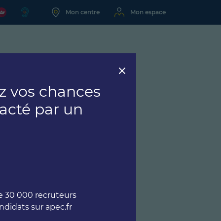
Mon centre
Mon espace
 vos chances
tacté par un
 30 000 recruteurs
andidats sur apec.fr